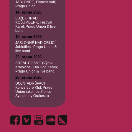
JABLONEC, Pivovar Volt;
Prago Union
14. srpna 2026
LUŽE - HRAD
KOŠUMBERK, Festival
Karel; Prago Union & live
band
15. srpna 2026
JABLONNÉ NAD ORLICÍ,
Jablofffest; Prago Union &
live band
22. srpna 2026
AREÁL COSMO (Výrov-
Kralovice), Hip Hop Kemp;
Prago Union & live band
26. srpna 2026
DOLNÍ ADRŠPACH,
Koncert pro Klid; Prago
Union jako host Police
Symphony Orchestru