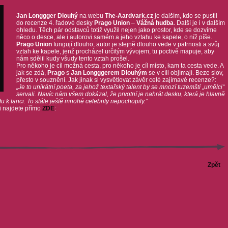
Jan Longgger Dlouhý
na webu
The-Aardvark.cz
je dalším, kdo se pustil
do recenze 4. řadové desky
Prago Union
–
Vážná hudba
. Další je i v dalším
ohledu. Těch pár odstavců totiž využil nejen jako prostor, kde se dozvíme
něco o desce, ale i autorovi samém a jeho vztahu ke kapele, o níž píše.
Prago Union
fungují dlouho, autor je stejně dlouho vede v patrnosti a svůj
vztah ke kapele, jenž procházel určitým vývojem, tu poctivě mapuje, aby
nám sdělil kudy všudy tento vztah prošel.
Pro někoho je cíl možná cesta, pro někoho je cíl místo, kam ta cesta vede. A
jak se zdá,
Prago
s
Jan Longggerem Dlouhým
se v cíli objímají. Beze slov,
přesto v souznění. Jak jinak si vysvětlovat závěr celé zajímavé recenze?:
„Je to unikátní poeta, za jehož textařský talent by se mnozí tuzemští „umělci“
servali. Navíc nám všem dokázal, že prvotní je nahrát desku, která je hlavně
 k tanci. To stále ještě mnohé celebrity nepochopily.“
ji najdete přímo
ZDE
:
Zpět