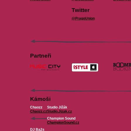
Twitter
@PragoUnion
Partneři
Kámoši
Chaozz
Studio Jižák
Chaozz.cz
Studio.Jizak.cz
Champion Sound
ChampionSound.cz
DJ Ba2s