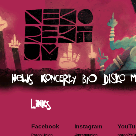
Facebook
Instagram
YouTu
Prago Union
@pragounion
pragoPYC