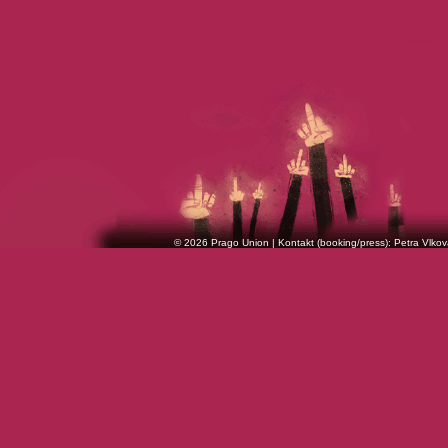
© 2026 Prago Union | Kontakt (booking/press): Petra Vlkov