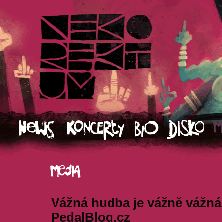
Vážná hudba je vážně vážná
PedalBlog.cz