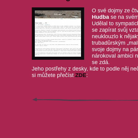
O své dojmy ze čt
Hudba
se na svém 
Udělal to sympati
se zapírat svůj vzt
neuklouzlo k něja
trubadůrským „male
svoje dojmy na pár
nárokoval ambici n
se zdá.
Jeho postřehy z desky, kde to podle něj n
si můžete přečíst
ZDE
: