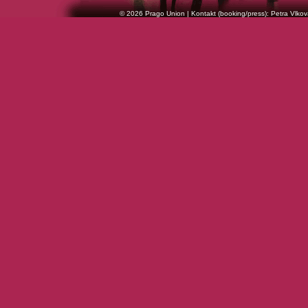
© 2026 Prago Union | Kontakt (booking/press): Petra Vlkov