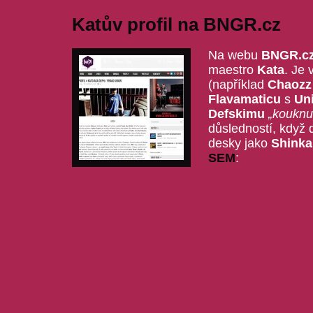
Katův profil na BNGR.cz
Na webu
BNGR.c
maestro
Kata
. Je 
(například
Chaozz
Flavamaticu
s
Un
Defskimu
„kouknu
důsledností, když 
desky jako
Shinka
SEM
: