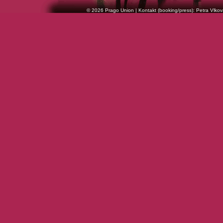
© 2026 Prago Union | Kontakt (booking/press): Petra Vlkov