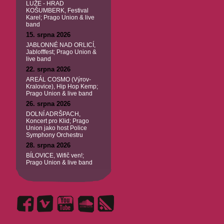
LUŽE - HRAD
KOŠUMBERK, Festival
Karel; Prago Union & live
band
15. srpna 2026
JABLONNÉ NAD ORLICÍ,
Jablofffest; Prago Union &
live band
22. srpna 2026
AREÁL COSMO (Výrov-
Kralovice), Hip Hop Kemp;
Prago Union & live band
26. srpna 2026
DOLNÍ ADRŠPACH,
Koncert pro Klid; Prago
Union jako host Police
Symphony Orchestru
28. srpna 2026
BÍLOVICE, Wifič ven!;
Prago Union & live band