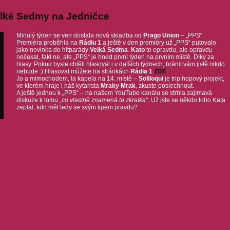
lké Sedmy na Jedničce
Minulý týden se ven dostala nová skladba od
Prago Union
– „PPS“.
Premiéra proběhla na
Rádiu 1
a ještě v den premiéry už „PPS“ putovalo
jako novinka do hitparády
Velká Sedma
.
Kato
to opravdu, ale opravdu
nečekal, fakt ne, ale „PPS“ je hned první týden na prvním místě. Díky za
hlasy. Pokud byste chtěli hlasovat i v dalších týdnech, bránit vám jistě nikdo
nebude :) Hlasovat můžete na stránkách
Rádia 1
ZDE
:
Jo a mimochodem, ta kapela na 14. místě –
Soliloqui
je trip hopový projekt,
ve kterém hraje i náš kytarista
Mraky Mrak
, zkuste poslechnout.
A ještě jednou k „PPS“ – na našem YouTube kanálu se strhla zajímavá
diskuze k tomu
„co vlastně znamená ta zkratka“
. Už jste se někdo toho Kata
zeptal, kdo měl tedy se svým tipem pravdu?