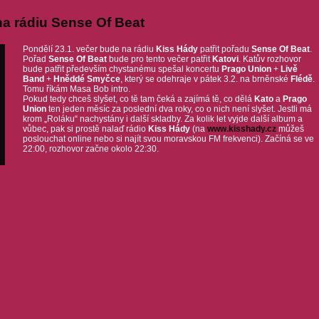
na rádiu Sense Of Beat
Pondělí 23.1. večer bude na rádiu
Kiss Hády
patřit pořadu
Sense Of Beat
.
Pořad
Sense Of Beat
bude pro tento večer patřit
Katovi
. Katův rozhovor
bude patřit především chystanému spešal koncertu
Prago Union
+
Livě
Band
+
Hněddé Smyčce
, který se odehraje v pátek 3.2. na brněnské
Flédě
.
Tomu říkám Masa Bob intro.
Pokud tedy chceš slyšet, co tě tam čeká a zajímá tě, co dělá
Kato
a
Prago
Union
ten jeden měsíc za poslední dva roky, co o nich není slyšet. Jestli má
krom „Roláku“ nachystány i další skladby. Za kolik let vyjde další album a
vůbec, pak si prostě nalaď rádio
Kiss Hády
(na
www.kisshady.cz
můžeš
poslouchat online nebo si najít svou moravskou FM frekvenci). Začíná se ve
22:00, rozhovor začne okolo 22:30.