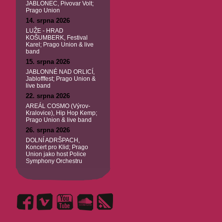
JABLONEC, Pivovar Volt;
Prago Union
14. srpna 2026
LUŽE - HRAD
KOŠUMBERK, Festival
Karel; Prago Union & live
band
15. srpna 2026
JABLONNÉ NAD ORLICÍ,
Jablofffest; Prago Union &
live band
22. srpna 2026
AREÁL COSMO (Výrov-
Kralovice), Hip Hop Kemp;
Prago Union & live band
26. srpna 2026
DOLNÍ ADRŠPACH,
Koncert pro Klid; Prago
Union jako host Police
Symphony Orchestru