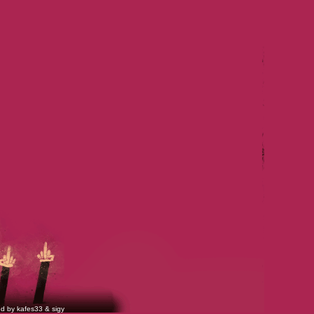
ed by
kafes33
&
sigy