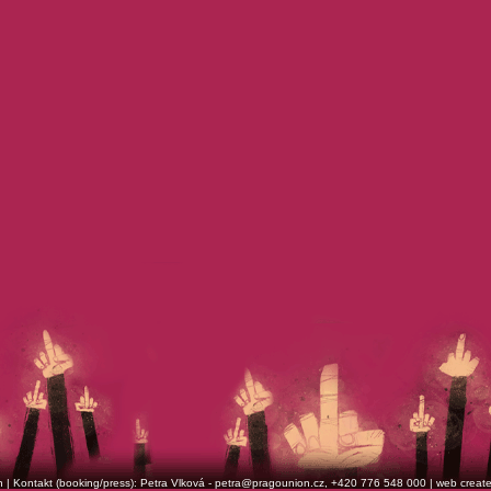
| Kontakt (booking/press): Petra Vlková -
petra@pragounion.cz
, +420 776 548 000 | web creat