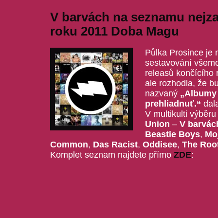
V barvách na seznamu nejza
roku 2011 Doba Magu
Půlka Prosince je
sestavování všem
releasů končícího
ale rozhodla, že 
nazvaný
„Albumy 
prehliadnuť.“
dala
V multikulti výběru
Union
–
V barvác
Beastie Boys
,
Mo
Common
,
Das Racist
,
Oddisee
,
The Roo
Komplet seznam najdete přímo
ZDE
: