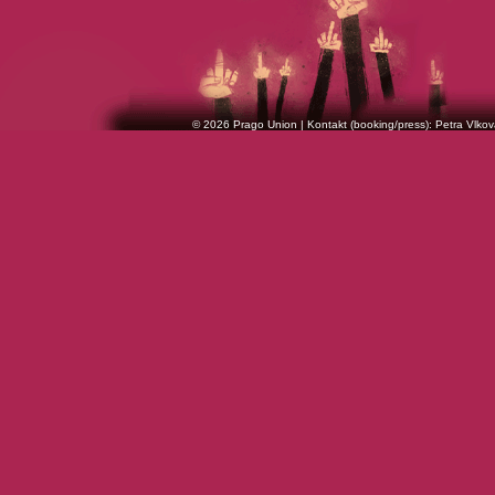
© 2026 Prago Union | Kontakt (booking/press): Petra Vlkov