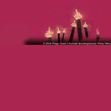
© 2026 Prago Union | Kontakt (booking/press): Petra Vlkov