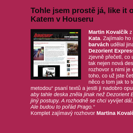
Tohle jsem prostě já, like it
Katem v Houseru
Martin Kovalčík
Kata
. Zajímalo ho 
barvách
udělal ji
Dezorient Expres
zjevně přečetl, co
tak nejen nová de
rozhovor s nimi je
toho, co už jste čet
něco o tom jak to 
metodou“ psaní textů a jestli ji nadobro opus
aby tahle deska zněla jinak než Dezorient E
jiný postupy. A rozhodně se chci vyvíjet dál,
Ale budou to pořád Prago.“
Komplet zajímavý rozhovor
Martina Koval