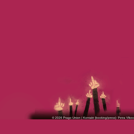
© 2026 Prago Union | Kontakt (booking/press): Petra Vlkov