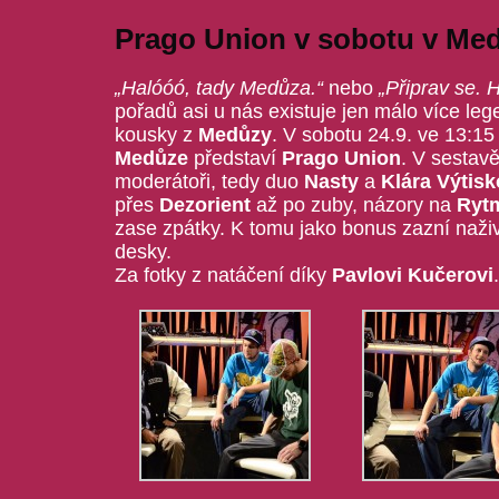
Prago Union v sobotu v Me
„Halóóó, tady Medůza.“
nebo
„Připrav se. 
pořadů asi u nás existuje jen málo více leg
kousky z
Medůzy
. V sobotu 24.9. ve 13:15
Medůze
představí
Prago Union
. V sestav
moderátoři, tedy duo
Nasty
a
Klára Výtis
přes
Dezorient
až po zuby, názory na
Ryt
zase zpátky. K tomu jako bonus zazní naži
desky.
Za fotky z natáčení díky
Pavlovi Kučerovi