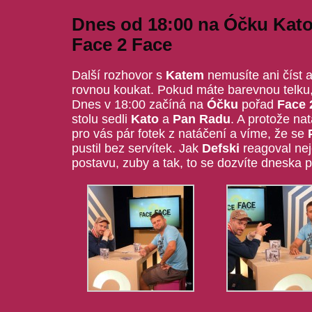
Dnes od 18:00 na Óčku Kato
Face 2 Face
Další rozhovor s
Katem
nemusíte ani číst 
rovnou koukat. Pokud máte barevnou telku,
Dnes v 18:00 začíná na
Óčku
pořad
Face 
stolu sedli
Kato
a
Pan Radu
. A protože na
pro vás pár fotek z natáčení a víme, že se
pustil bez servítek. Jak
Defski
reagoval nej
postavu, zuby a tak, to se dozvíte dneska 