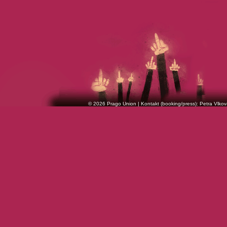
© 2026 Prago Union | Kontakt (booking/press): Petra Vlkov