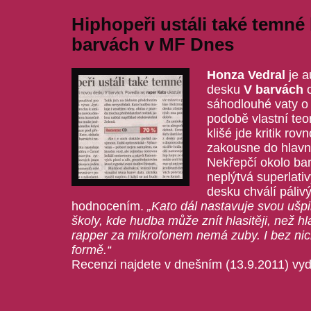
Hiphopeři ustáli také temné
barvách v MF Dnes
Honza Vedral
je a
desku
V barvách
sáhodlouhé vaty o
podobě vlastní teor
klišé jde kritik ro
zakousne do hlavn
Nekřepčí okolo ba
neplýtvá superlati
desku chválí páli
hodnocením.
„Kato dál nastavuje svou ušpi
školy, kde hudba může znít hlasitěji, než hl
rapper za mikrofonem nemá zuby. I bez nich
formě.“
Recenzi najdete v dnešním (13.9.2011) vy