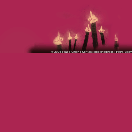
© 2026 Prago Union | Kontakt (booking/press): Petra Vlkov