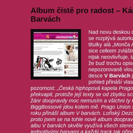
Album čistě pro radost – K
Barvách
Nad novu deskou
se rozplývá autor
titulky alá „Monča
sice celkem zvlášt
nijak neovlivňuje, 
že buď trochu opis
nepozorovaně vloud
desce
V Barvách
j
pohled přináší vlast
pozornost:
„Česká hiphopová kapela Prago
překvapit, protože její texty se od zbytku s
žánr doopravdy moc nemusím a všichni ty
BiggBossové jdou kolem mě. Prago Union s
roku přináší album V barvách. Loňský Dezo
proto jsem se na tohle nové album doopravd
albu V barvách skvěle využívá všech stere
jednotlivými barvami a každý track tak při