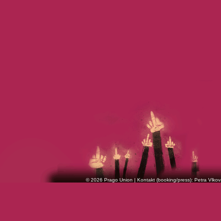
© 2026 Prago Union | Kontakt (booking/press): Petra Vlkov