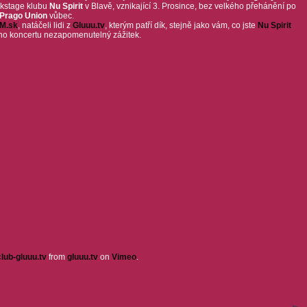
ckstage klubu
Nu Spirit
v Blavě, vznikající 3. Prosince, bez velkého přehánění po
Prago Union
vůbec.
M.sk
, natáčeli lidi z
Gluuu.tv
, kterým patří dík, stejně jako vám, co jste
Nu Spirit
ího koncertu nezapomenutelný zážitek.
lub-gluuu.tv
from
gluuu.tv
on
Vimeo
.