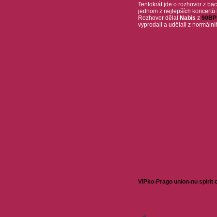
Tentokrát jde o rozhovor z ba
jednom z nejlepších koncertů
Rozhovor dělal
Nabis
z
90BP
vyprodali a udělali z normáln
VIPko-Prago union-nu spirit c