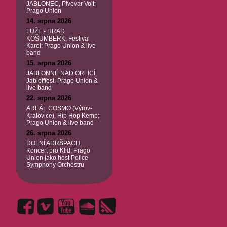
JABLONEC, Pivovar Volt;
Prago Union
14. srpna 2026
LUŽE - HRAD
KOŠUMBERK, Festival
Karel; Prago Union & live
band
15. srpna 2026
JABLONNÉ NAD ORLICÍ,
Jablofffest; Prago Union &
live band
22. srpna 2026
AREÁL COSMO (Výrov-
Kralovice), Hip Hop Kemp;
Prago Union & live band
26. srpna 2026
DOLNÍ ADRŠPACH,
Koncert pro Klid; Prago
Union jako host Police
Symphony Orchestru