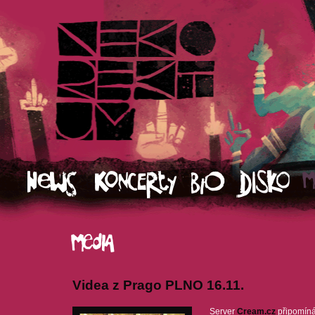
Videa z Prago PLNO 16.11.
Server
Cream.cz
připomíná 