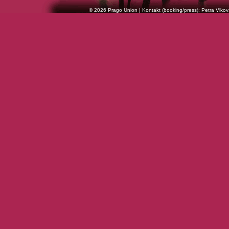
© 2026 Prago Union | Kontakt (booking/press): Petra Vlkov