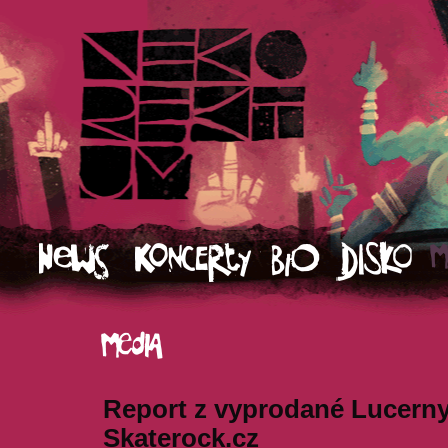
Report z vyprodané Lucerny 
Skaterock.cz