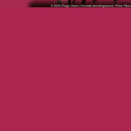
© 2026 Prago Union | Kontakt (booking/press): Petra Vlkov