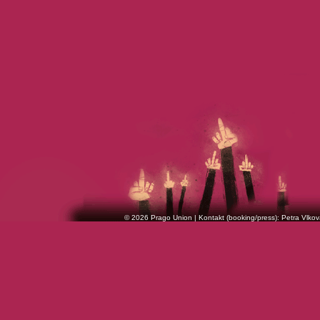
© 2026 Prago Union | Kontakt (booking/press): Petra Vlkov