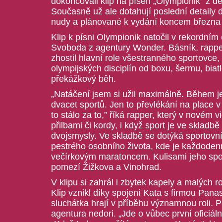
dokončovali klip na píseň „Olympionik“ z 
Současně už ale dotahují poslední detaily 
nudy a plánované k vydání koncem března p
Klip k písni Olympionik natočil v rekordní
Svoboda z agentury Wonder. Básník, rappe
zhostil hlavní role všestranného sportovce,
olympijských disciplín od boxu, šermu, bia
překážkový běh.
„Natáčení jsem si užil maximálně. Během 
dvacet sportů. Jen to převlékání na place
to stálo za to,” říká rapper, který v novém v
přilbami či kordy, i když sport je ve skladb
dvojsmysly. Ve skladbě se dotýká sportovníc
pestrého osobního života, kde je každodenn
večírkovým maratoncem. Kulisami jeho spor
pomezí Žižkova a Vinohrad.
V klipu si zahrál i zbytek kapely a malých ro
Klip vznikl díky spojení Kata s firmou Pana
sluchátka hrají v příběhu významnou roli. P
agentura nedori. „Jde o vůbec první oficiál