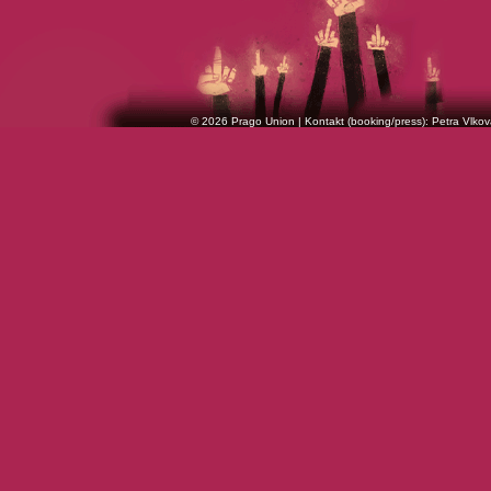
© 2026 Prago Union | Kontakt (booking/press): Petra Vlkov