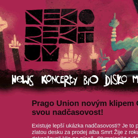
Prago Union novým klipem 
svou nadčasovost!
Existuje lepší ukázka nadčasovosti? Je to p
zlatou desku za prodej alba Smrt Žije z ro