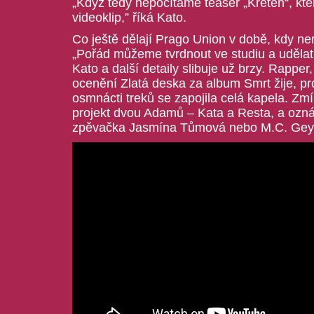
„Když tedy nepočítáme teaser „Kretén“, kt
videoklip,” říká Kato.
Co ještě dělají Prago Union v době, kdy n
„Pořád můžeme tvrdnout ve studiu a udělat 
Kato a další detaily slibuje už brzy. Rapper,
ocenění Zlatá deska za album Smrt žije, pr
osmnácti treků se zapojila celá kapela. Zmí
projekt dvou Adamů – Kata a Resta, a oznám
zpěvačka Jasmína Tůmová nebo M.C. Gey