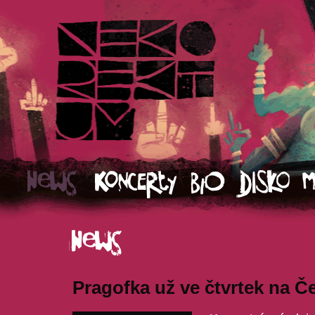
Pragofka už ve čtvrtek na Č