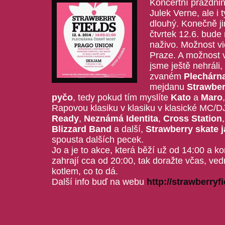
Koncertní prázdnin
Julek Verne, ale i
dlouhý. Konečně jim
čtvrtek 12.6. bude
naživo. Možnost vi
Praze. A možnost v
jsme ještě nehráli,
zvaném
Plechárn
mejdanu
Strawber
pyčo
, tedy pokud tím myslíte
Kato
a
Maro
Rapovou klasiku v klasiku v klasické MC/D
Ready
,
Neznámá Identita
,
Cross Station
Blizzard Band
a další,
Strawberry skate 
spousta dalších pecek.
Jo a je to akce, která běží už od 14:00 a k
zahrají cca od 20:00, tak doražte včas, ve
kotlem, co to dá.
Další info buď na webu
http://strawberryfi