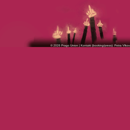
© 2026 Prago Union | Kontakt (booking/press): Petra Vlkov