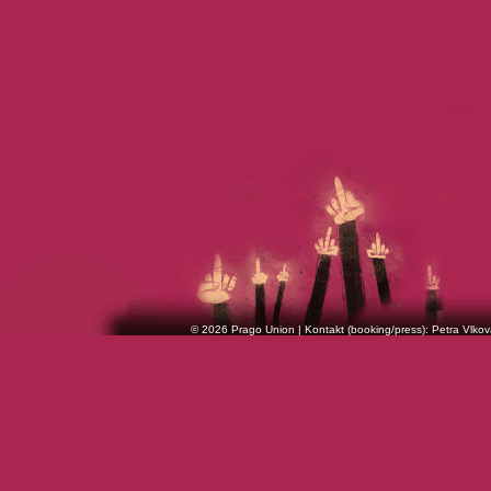
© 2026 Prago Union | Kontakt (booking/press): Petra Vlkov