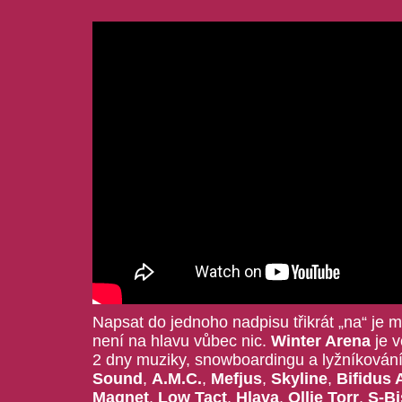
Napsat do jednoho nadpisu třikrát „na“ je m
není na hlavu vůbec nic.
Winter Arena
je 
2 dny muziky, snowboardingu a lyžníkován
Sound
,
A.M.C.
,
Mefjus
,
Skyline
,
Bifidus A
Magnet
,
Low Tact
,
Hlava
,
Ollie Torr
,
S-Bi