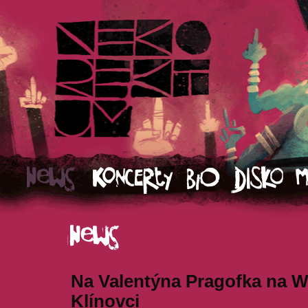
Na Valentýna Pragofka na W
Klínovci