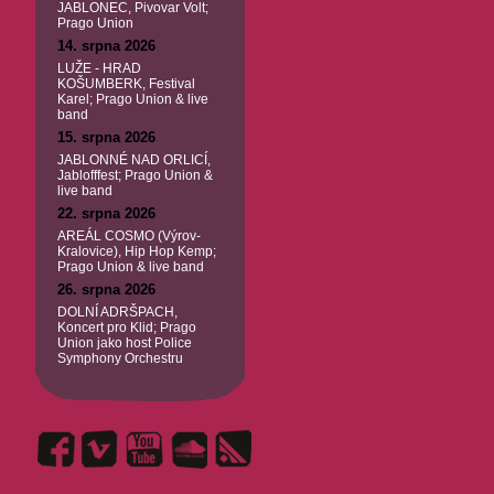
JABLONEC, Pivovar Volt;
Prago Union
14. srpna 2026
LUŽE - HRAD
KOŠUMBERK, Festival
Karel; Prago Union & live
band
15. srpna 2026
JABLONNÉ NAD ORLICÍ,
Jablofffest; Prago Union &
live band
22. srpna 2026
AREÁL COSMO (Výrov-
Kralovice), Hip Hop Kemp;
Prago Union & live band
26. srpna 2026
DOLNÍ ADRŠPACH,
Koncert pro Klid; Prago
Union jako host Police
Symphony Orchestru