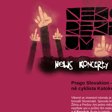
Prago Slovakion –
ně cyklista Kato
Víkend ve znamení návratu je 
hroudě Slovenské. Spoustu k
Žilina a Prešov. Ani jedno mě
nepřijde ani o průřez tím nej
a
V Barvách
. Bude to takhle: