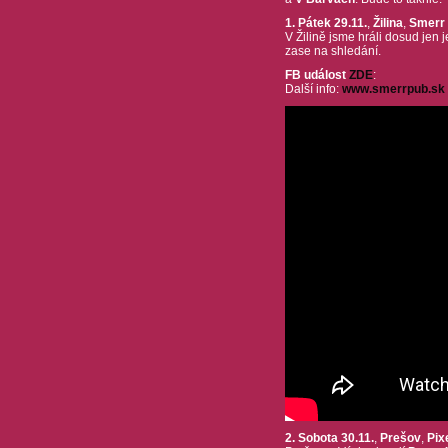
1. Pátek 29.11.
,
Žilina
,
Smerr 
V Žilině jsme hráli dosud jen 
zase na shledání.
FB událost
ZDE
:
Další info:
www.smerrpub.sk
2. Sobota 30.11.
,
Prešov
,
Pix