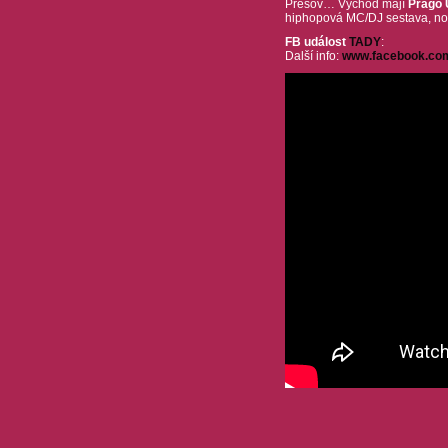
Prešov… Východ mají
Prago 
hiphopová MC/DJ sestava, nov
FB událost
TADY
:
Další info:
www.facebook.com