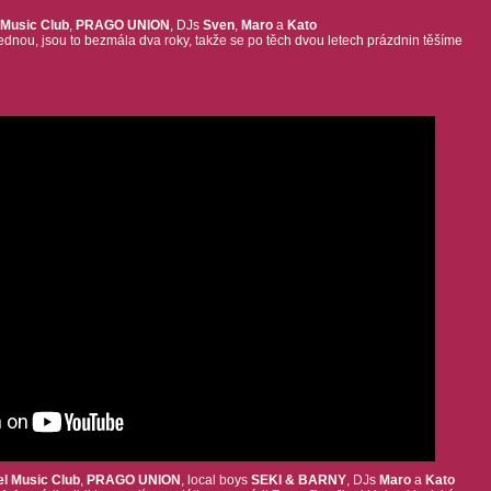
Music Club
,
PRAGO UNION
, DJs
Sven
,
Maro
a
Kato
jednou, jsou to bezmála dva roky, takže se po těch dvou letech prázdnin těšíme
el Music Club
,
PRAGO UNION
, local boys
SEKI & BARNY
, DJs
Maro
a
Kato