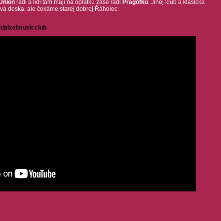
Union
rádi a lidi tam mají na oplátku zase rádi
Pragofku
. Jinej klub a klasická
á deska, ale čekáme starej dobrej Řáholec.
/pixelmusicclub