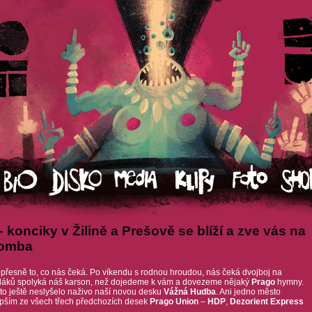
 konciky v Žilině a Prešově se blíží a zve vás na
komba
přesně to, co nás čeká. Po víkendu s rodnou hroudou, nás čeká dvojboj na
iláků spolyká náš karson, než dojedeme k vám a dovezeme nějaký
Prago
hymny.
sto ještě neslyšelo naživo naší novou desku
Vážná Hudba
. Ani jedno město
lepším ze všech třech předchozích desek
Prago Union
–
HDP
,
Dezorient Express