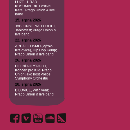
LUŽE - HRAD
KOŠUMBERK, Festival
Karel; Prago Union & live
band
15. srpna 2026
JABLONNÉ NAD ORLICÍ,
Jablofffest; Prago Union &
live band
22. srpna 2026
AREÁL COSMO (Výrov-
Kralovice), Hip Hop Kemp;
Prago Union & live band
26. srpna 2026
DOLNÍ ADRŠPACH,
Koncert pro Klid; Prago
Union jako host Police
Symphony Orchestru
28. srpna 2026
BÍLOVICE, Wifič ven!;
Prago Union & live band