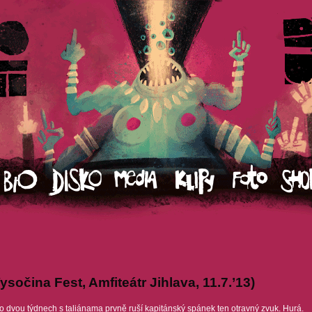
ysočina Fest, Amfiteátr Jihlava, 11.7.’13)
Po dvou týdnech s taliánama prvně ruší kapitánský spánek ten otravný zvuk. Hurá.