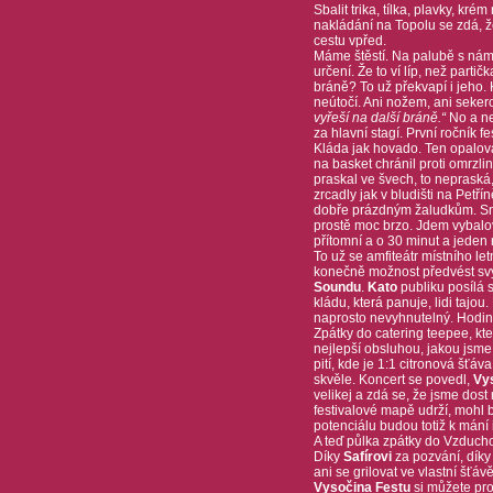
Sbalit trika, tílka, plavky, k
nakládání na Topolu se zdá, ž
cestu vpřed.
Máme štěstí. Na palubě s nám
určení. Že to ví líp, než partič
bráně? To už překvapí i jeho. 
neútočí. Ani nožem, ani sekerou
vyřeší na další bráně.“
No a ne
za hlavní stagí. První ročník 
Kláda jak hovado. Ten opalo
na basket chránil proti omrzli
praskal ve švech, to nepraská, 
zrcadly jak v bludišti na Petř
dobře prázdným žaludkům. Sny
prostě moc brzo. Jdem vybalov
přítomní a o 30 minut a jeden
To už se amfiteátr místního le
konečně možnost předvést sv
Soundu
.
Kato
publiku posílá s
kládu, která panuje, lidi tajou
naprosto nevyhnutelný. Hodina 
Zpátky do catering teepee, kt
nejlepší obsluhou, jakou jsme s
pití, kde je 1:1 citronová šť
skvěle. Koncert se povedl,
Vy
velikej a zdá se, že jsme dost
festivalové mapě udrží, mohl b
potenciálu budou totiž k mání 
A teď půlka zpátky do Vzduch
Díky
Safírovi
za pozvání, dík
ani se grilovat ve vlastní šťáv
Vysočina Festu
si můžete pr