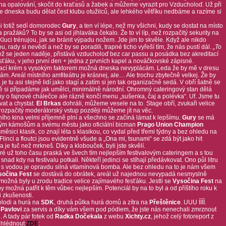
rém na opalování, skočit do kraťasů a žabek a můžeme vyrazit pro Vzducholoď. Už při
e dneska budu dělat čest klubu otužilců, ale lehkého větříku nedbáme a razíme si
i totiž sedí domorodec
Gury
, a ten ví lépe, než my všichni, kudy se dostat na místo
ka pražáků? To by se asi od jihlaváka čekalo. Že to ví líp, než rozpačitý sekurity na
Kluci trénujou, jak se bránit výpadu nožem. Jde jim to skvěle. Když ale nikdo
, rady si nevědí a než by se poradili, trapné ticho vyřeší tím, že nás pustí dál.
„To
ž se jeden naděje, přistává vzducholoď bez car passu a posádka bez akreditací
fesťáku, v jeho první den + jedna z prvních kapel a nováčkovské zápisné.
vací krém s vysokým faktorem možná dneska nevyplácám. Leda že by mě v dresu
nám. Areál místního amfiteátru je krásnej, ale… Ale trochu zbytečně velkej. Že by
je tu asi stejně lidí jako stagí a zatím si jen tak organizačně sedá. V obří šatně se
íně si připadáme jak umělci, minimálně národní. Ohromný cateringový stan dělá
 o fajnové chálečce ale rázně končí menu „sušenka, čaj a polévka“. Uf. Jsme tu
at a chystat.
El Brkas
dohráli, můžeme vesele na to. Stage obří, zvukaři velice
 rozpačitý moderátorský vstup později můžeme jít na věc.
tního kina velmi příjemně plní a všechno se začíná lámat k lepšímu.
Gury
se má
ým kámošům a svému městu jako oficiální bicman
Prago Union Champion
měsici klasik, co znají léta s klasikou, co vydal před třemi týdny a bez ohledu na
. Flinci a floutci jsou evidentně všude a „Ona mi, tsunami“ se zdá být jako hit
je fuč než mrkneš. Díky a klobouček, byli jste skvělí.
eré už toho času praská ve švech tím nejlepším festivalovým cateringem a s tou
nad kdy na festivalu potkali. Někteří jedinci se stíhají předávkovat. Ono půl litru
áva s vodou je opravdu silná vitamínová bomba. Ale bez ohledu na to je nám všem
sočina Fest
se dostává do obrátek, areál už najednou nevypadá nesmyslně
 možná byly u zrodu tradice velice zajímavého fesťáku. Jestli se
Vysočina Fest
na
y možná patřit k těm vůbec nejlepším. Potenciál by na to byl a od příštího roku k
i zkušenosti.
olodi a hurá na
SDK
, druhá půlka hurá domů a zítra na
Přeštěnice
. UUU ÍÍÍÍ.
y
Pavlovi
za servis a díky vám všem pod pódiem, že jste nás nenechali zmrznout
ě. A tady pár fotek od
Radka Dočekala
z webu
Xichty.cz
, jehož celý fotoreport z
ohlédnout
ZDE
: