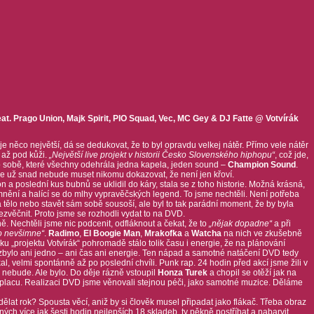
t. Prago Union, Majk Spirit, PIO Squad, Vec, MC Gey & DJ Fatte @ Votvírák
je něco největší, dá se dedukovat, že to byl opravdu velkej nátěr. Přímo vele nátěr
 až pod kůži.
„Největší live projekt v historii Česko Slovenského hiphopu“
, což jde,
o sobě, které všechny odehrála jedna kapela, jeden sound –
Champion Sound
.
 ale už snad nebude muset nikomu dokazovat, že není jen křoví.
n a poslední kus bubnů se uklidil do káry, stala se z toho historie. Možná krásná,
ění a halící se do mlhy vypravěčských legend. To jsme nechtěli. Není potřeba
 na tělo nebo stavět sám sobě sousoší, ale byl to tak parádní moment, že by byla
ezvěčnit. Proto jsme se rozhodli vydat to na DVD.
ě. Nechtěli jsme nic podcenit, odfláknout a čekat, že to
„nějak dopadne“
a při
do nevšimne“
.
Radimo
,
El Boogie Man
,
Mrakofka
a
Watcha
na nich ve zkušebně
ísku „projektu Votvírák“ pohromadě stálo tolik času i energie, že na plánování
ylo ani jedno – ani čas ani energie. Ten nápad a samotné natáčení DVD tedy
al, velmi spontánně až po poslední chvíli. Punk rap. 24 hodin před akcí jsme žili v
 nebude. Ale bylo. Do děje rázně vstoupil
Honza Turek
a chopil se otěží jak na
 placu. Realizaci DVD jsme věnovali stejnou péči, jako samotné muzice. Děláme
lat rok? Spousta věcí, aniž by si člověk musel připadat jako flákač. Třeba obraz
ch více jak šesti hodin nejlepších 18 skladeb, ty pěkně postříhat a nabarvit,