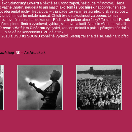
 jako
Střihoruký Edvard
a pěkně se u toho zapotí, než bude mít hotovo. Třeba
to vážně „hrálo“, neudělá to ani mástr jako
Tomáš Sochůrek
napoprvé, nehledě
potřeba přidat ruchy. Třeba obal – v případě, že vám nestačí plexi disk ve šprcce z
aký příběh, musí ho někdo napsat. Chtěli byste nakouknout za oponu, to musí
y rozhovorů a postříhat dokument. Rádi byste pěkné atmo fotky? To se musí
Perník
aškou plnou filmů a vyvolávat, vybírat, skenovat a ladit. A pak to všechno zabalit
Zerwox
s
Matějem Činčerou
vymyslet, koncept doladit a pak si pěkných pár dní a
… To se dá na koncertním DVD dělat rok.
.6.2013 a DVD
#1 SOUND
konečně vychází. Sleduj trailer a těš se. Máš na to přeci
cz/shop
, SK –
ArtAttack.sk