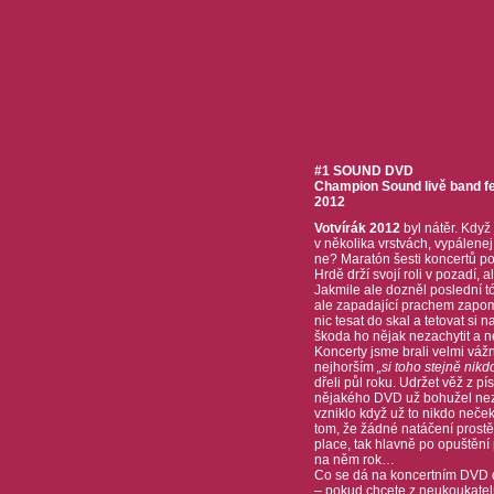
#1 SOUND DVD
Champion Sound livě band fea
2012
Votvírák 2012
byl nátěr. Když 
v několika vrstvách, vypálenej
ne? Maratón šesti koncertů p
Hrdě drží svojí roli v pozadí,
Jakmile ale dozněl poslední tó
ale zapadající prachem zapomn
nic tesat do skal a tetovat si
škoda ho nějak nezachytit a n
Koncerty jsme brali velmi vážn
nejhorším
„si toho stejně nik
dřeli půl roku. Udržet věž z p
nějakého DVD už bohužel nezb
vzniklo když už to nikdo neček
tom, že žádné natáčení prostě
place, tak hlavně po opuštění
na něm rok…
Co se dá na koncertním DVD dě
– pokud chcete z neukoukatelný