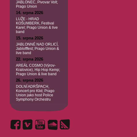
JABLONEC, Pivovar Volt;
Prago Union
14. srpna 2026
LUŽE - HRAD
KOŠUMBERK, Festival
Karel; Prago Union & live
band
15. srpna 2026
JABLONNÉ NAD ORLICÍ,
Jablofffest; Prago Union &
live band
22. srpna 2026
AREÁL COSMO (Výrov-
Kralovice), Hip Hop Kemp;
Prago Union & live band
26. srpna 2026
DOLNÍ ADRŠPACH,
Koncert pro Klid; Prago
Union jako host Police
Symphony Orchestru