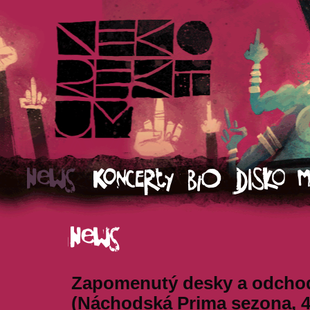
Zapomenutý desky a odchod
(Náchodská Prima sezona, 4