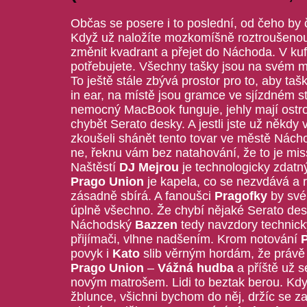
Občas se posere i to poslední, od čeho by 
Když už naložíte mozkomíšně roztroušeno
změnit kvadrant a přejet do Náchoda. V ku
potřebujete. Všechny tašky jsou na svém mí
To ještě stále zbývá prostor pro to, aby t
in ear, na místě jsou gramce ve sjízdném st
nemocný MacBook funguje, jehly mají ostr
chybět Serato desky. A jestli jste už někdy v
zkoušeli shánět tento tovar ve městě Náchod
ne, řeknu vám bez natahování, že to je mis
Naštěstí
DJ Mejrou
je technologicky zdatn
Prago Union
je kapela, co se nezvdává a 
zásadně sbírá. A fanoušci
Pragofky
by své 
úplně všechno. Že chybí nějaké Serato des
Náchodský
Bazzen
tedy navzdory technick
přijímači, vlhne nadšením. Krom notování
povyk i
Kato
slib věrným hordám, že právě
Prago Union
–
Vážná hudba
a příště už s
novým matrošem. Lidi to beztak berou. Kdy
žblunce, všichni bychom do něj, držíc se za