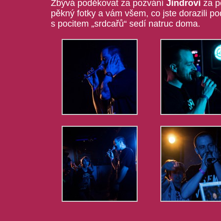
Zbývá poděkovat za pozvání
Jindrovi
za p
pěkný fotky a vám všem, co jste dorazili pod
s pocitem „srdcařů“ sedí natruc doma.