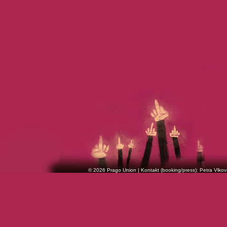
© 2026 Prago Union | Kontakt (booking/press): Petra Vlkov