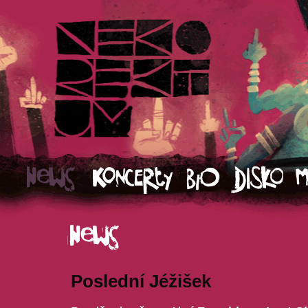
Poslední Jéžišek