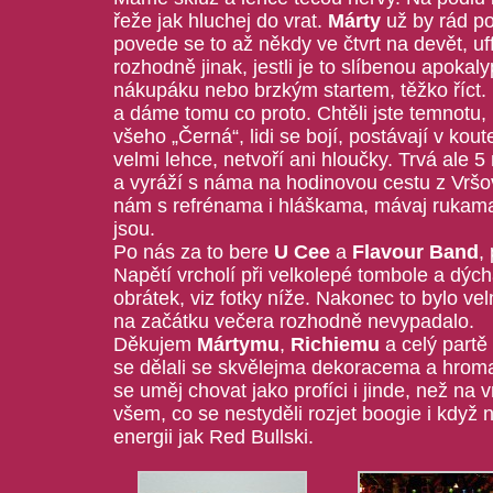
řeže jak hluchej do vrat.
Márty
už by rád pou
povede se to až někdy ve čtvrt na devět, u
rozhodně jinak, jestli je to slíbenou apoka
nákupáku nebo brzkým startem, těžko říct. 
a dáme tomu co proto. Chtěli jste temnotu, 
všeho „Černá“, lidi se bojí, postávají v kou
velmi lehce, netvoří ani hloučky. Trvá ale 5
a vyráží s náma na hodinovou cestu z Vršo
nám s refrénama i hláškama, mávaj rukama, t
jsou.
Po nás za to bere
U Cee
a
Flavour Band
,
Napětí vrcholí při velkolepé tombole a dý
obrátek, viz fotky níže. Nakonec to bylo ve
na začátku večera rozhodně nevypadalo.
Děkujem
Mártymu
,
Richiemu
a celý partě
se dělali se skvělejma dekoracema a hrom
se uměj chovat jako profíci i jinde, než na v
všem, co se nestyděli rozjet boogie i když 
energii jak Red Bullski.