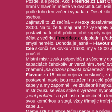
Pozdě, ale přece. Akcí
Freeride.cz Last C
hraní v hlavním městě ve dvacet tucet. Měl 
podle toho ten večer i vypadalo. Deset kilo
ssebou.
Zajímavě to už začíná – v
Roxy
dostáváme 
23:00. Na to, že tu mají hrát 2 živý kapely 
postavit na to obří pódium obě kapely naje
dělat z večírku
Freeride.cz
odpolední předs
smysl nemělo. Dohoda je jasná –
Flavour
Cee
skončí zvukovku v 16:00, my v 18:00 
pouštět.
Místní mistr zvuku odpovídá na všechny d
kapacitách čehokoliv univerzálním
„není pr
znamení
„na obzoru plachta průserová“
. Př
Flavour
za 15 minut nejenže neskončí, za 
postavení, navíc jsou roztažení na celé pó
kabely a my zapomněli ve zkušebně hajtku.
mistr zvuku se však stále s výrazem hypno
„není problém“
a rychlostí náměsíčného len
svou komůrkou a stagí, vždy třímajíc trofe
kabelu…
Máme skluz a lehce tečou nervy. Na pódiu i