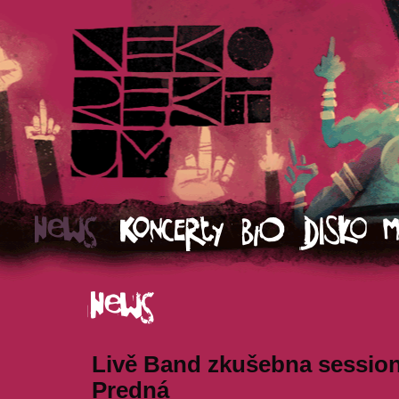
Livě Band zkušebna session
Predná