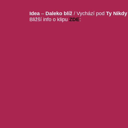
Idea
–
Daleko blíž
/ Vychází pod
Ty Nikdy
Bližší info o klipu
ZDE
: