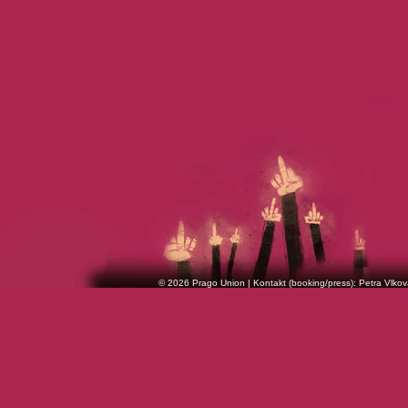
© 2026 Prago Union | Kontakt (booking/press): Petra Vlkov