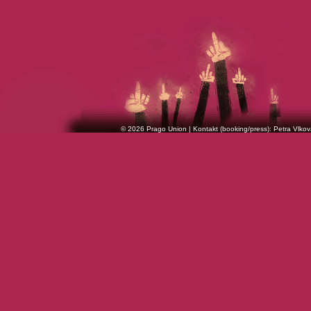
© 2026 Prago Union | Kontakt (booking/press): Petra Vlkov