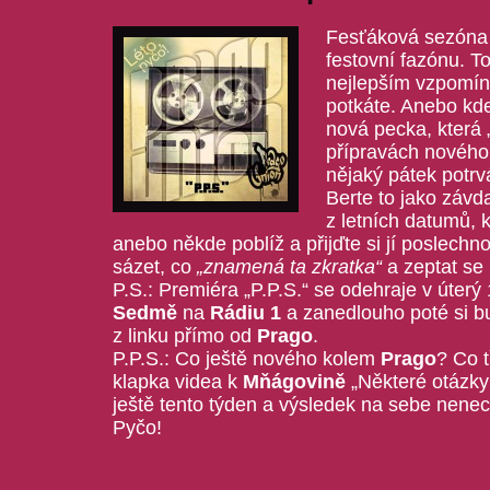
Fesťáková sezóna 
festovní fazónu. T
nejlepším vzpomín
potkáte. Anebo kdek
nová pecka, která „
přípravách nového 
nějaký pátek potrv
Berte to jako závd
z letních datumů,
anebo někde poblíž a přijďte si jí poslechno
sázet, co
„znamená ta zkratka“
a zeptat se
P.S.: Premiéra „P.P.S.“ se odehraje v úter
Sedmě
na
Rádiu 1
a zanedlouho poté si b
z linku přímo od
Prago
.
P.P.S.: Co ještě nového kolem
Prago
? Co t
klapka videa k
Mňágovině
„Některé otázky
ještě tento týden a výsledek na sebe nene
Pyčo!