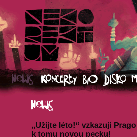
„Užijte léto!“ vzkazují Prag
k tomu novou pecku!