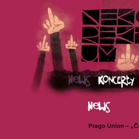
Prago Union – „Če