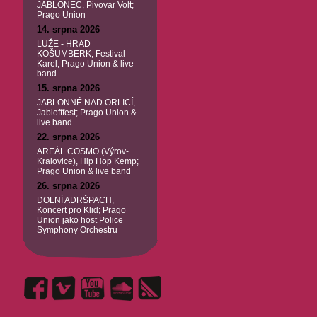
JABLONEC, Pivovar Volt;
Prago Union
14. srpna 2026
LUŽE - HRAD
KOŠUMBERK, Festival
Karel; Prago Union & live
band
15. srpna 2026
JABLONNÉ NAD ORLICÍ,
Jablofffest; Prago Union &
live band
22. srpna 2026
AREÁL COSMO (Výrov-
Kralovice), Hip Hop Kemp;
Prago Union & live band
26. srpna 2026
DOLNÍ ADRŠPACH,
Koncert pro Klid; Prago
Union jako host Police
Symphony Orchestru