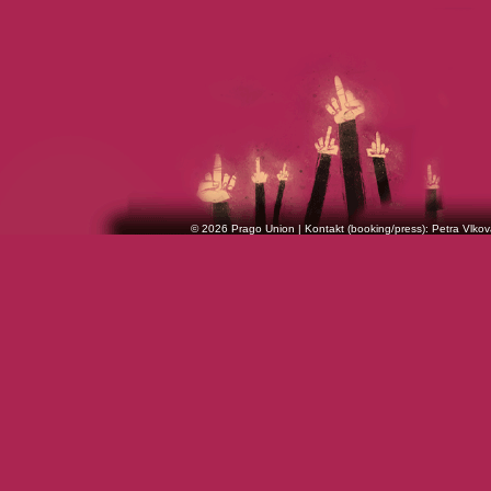
© 2026 Prago Union | Kontakt (booking/press): Petra Vlkov