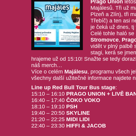
Prago Union
letos
Majálesů. Tři už m
Plzeň a Zlín), tři 
Třebíč) a ten asi n
je čeká už dnes, tj
Celé tohle haló se 
Stromovce
,
Prag
vidět v plný palbě 
stagi, kerá se jme
hrajeme už od 15:10! Snažte se tedy doraz
náš merch…
Více o celém
Majálesu
, programu všech je
všechny další užitečné informace najdete n
Line up Red Bull Tour Bus stage
:
15:10 – 16:10
PRAGO UNION + LIVĚ BA
16:40 – 17:40
ČOKO VOKO
18:10 – 19:10
PSH
19:40 – 20:50
SKYLINE
21:20 – 22:25
MIDI LIDI
22:40 – 23:30
HIFFI & JACOB