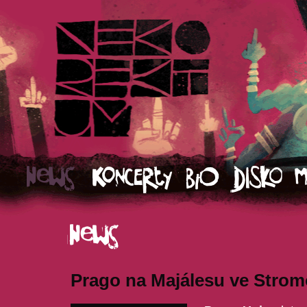
Prago na Majálesu ve Stromo