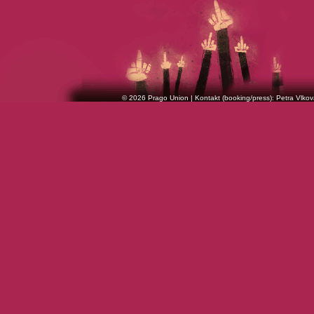
© 2026 Prago Union | Kontakt (booking/press): Petra Vlkov