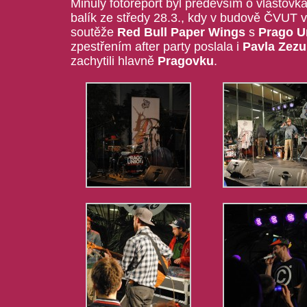
Minulý fotoreport byl především o vlaštovká
balík ze středy 28.3., kdy v budově ČVUT v
soutěže
Red Bull Paper Wings
s
Prago U
zpestřením after party poslala i
Pavla Zezu
zachytili hlavně
Pragovku
.