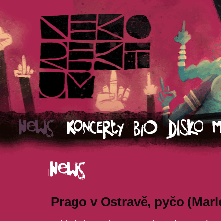
Prago v Ostravě, pyčo (Marle