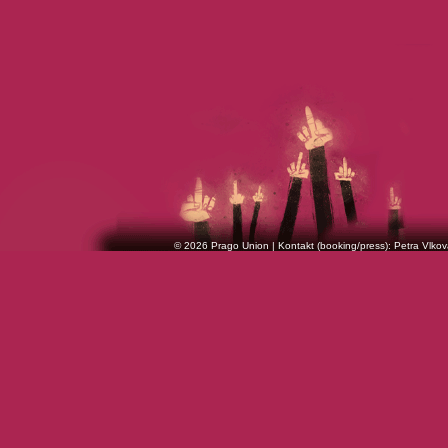
© 2026 Prago Union | Kontakt (booking/press): Petra Vlkov