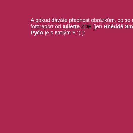
A pokud dáváte přednost obrázkům, co se n
fotoreport od
Iuliette
ZDE
(jen
Hněddé Sm
Pyčo
je s tvrdým Y :) ):