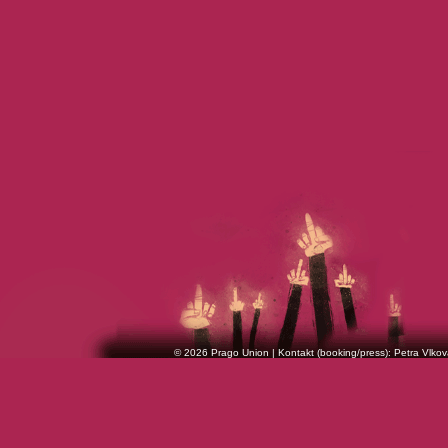
© 2026 Prago Union | Kontakt (booking/press): Petra Vlkov