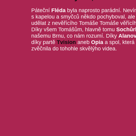
Páteční
Fléda
byla naprosto parádní. Nevím
s kapelou a smyčců někdo pochyboval, ale j
udělat z nevěřícího Tomáše Tomáše věřícíh
Díky všem Tomášům, hlavně tomu
Sochůr
našemu Brnu, co nám rozumí. Díky
Alano
díky partě
Tvision
aneb
Opia
a spol, která
zvěčnila do tohohle skvělýho videa.