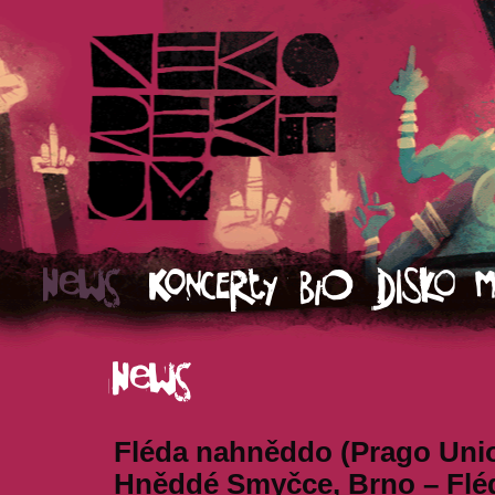
Fléda nahněddo (Prago Uni
Hněddé Smyčce, Brno – Fléd