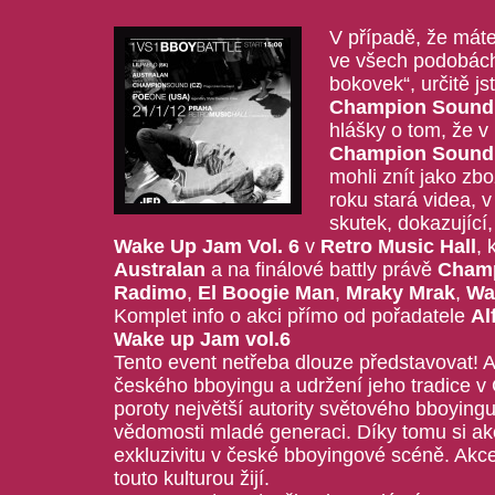
V případě, že máte
ve všech podobách
bokovek“, určitě j
Champion Sound
hlášky o tom, že v
Champion Sound
mohli znít jako zbo
roku stará videa, v
skutek, dokazující,
Wake Up Jam Vol. 6
v
Retro Music Hall
, 
Australan
a na finálové battly právě
Cham
Radimo
,
El Boogie Man
,
Mraky Mrak
,
Wa
Komplet info o akci přímo od pořadatele
Al
Wake up Jam vol.6
Tento event netřeba dlouze představovat! 
českého bboyingu a udržení jeho tradice v
poroty největší autority světového bboyingu
vědomosti mladé generaci. Díky tomu si ak
exkluzivitu v české bboyingové scéně. Akce
touto kulturou žijí.