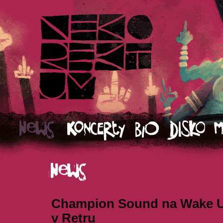
Champion Sound na Wake Up
v Retru