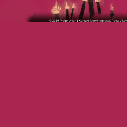
© 2026 Prago Union | Kontakt (booking/press): Petra Vlkov