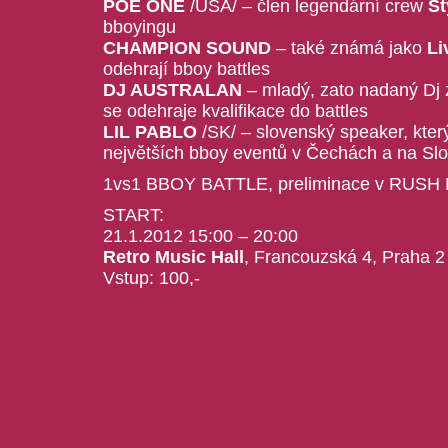
POE ONE
/USA/ – člen legendární crew
St
bboyingu
CHAMPION SOUND
– také známá jako
Li
odehrají bboy battles
DJ AUSTRALAN
– mladý, zato nadaný Dj 
se odehraje kvalifikace do battles
LIL PABLO
/SK/ – slovenský speaker, kte
největších bboy eventů v Čechách a na Sl
1vs1 BBOY BATTLE, preliminace v RUS
START:
21.1.2012 15:00 – 20:00
Retro Music Hall
, Francouzská 4, Praha 2
Vstup: 100,-