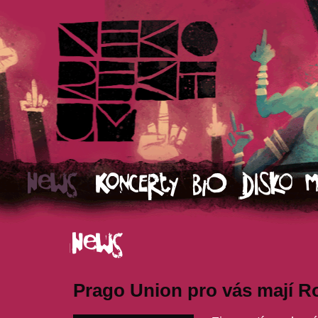
Prago Union pro vás mají Ro