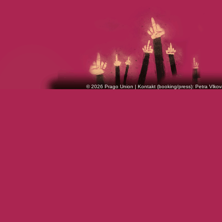
© 2026 Prago Union | Kontakt (booking/press): Petra Vlkov