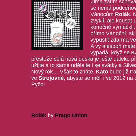
Zima zatím schová
se nemá podceňov
Vánocům
Rolák
. 
zvyklí, ale kousat
konečně vymáčkli, 
přímo Vánoční, skla
vypustit zdarma ve
A vy alespoň máte 
vypadá, když se
K
přestože celá nová deska je ještě daleko př
užijte a to samé udělejte i se svátky a Sil
Nový rok… Však to znáte.
Kato
bude již tr
ve
Strojovně
, abyste se měli i ve 2012 na 
Pyčo!
Rolák
by
Prago Union