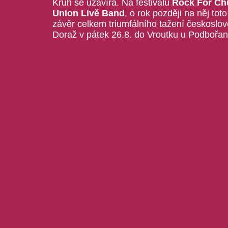
Kruh se uzavírá. Na festivalu
Rock For Chu
Union Livě Band
, o rok později na něj tot
závěr celkem triumfálního tažení českoslo
Doraž v pátek 26.8. do Vroutku u Podbořan