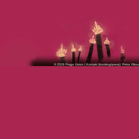
© 2026 Prago Union | Kontakt (booking/press): Petra Vlkov