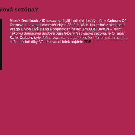
valová sezóna?
Marek Dvořáček
z
iDnes.cz
zachytil jubilejní desátý ročník
Colours Of
Ostrava
na dvaceti atmosférických čébé fotkách. Na jedné z nich jsou i
Prago Union Livě Band
a popisek zní takto:
„
PRAGO UNION
– Jestli
někomu domácímu doslova patří letošní festivalová sezóna, je to raper
Kato
.
Colours
byly dalším zářezem na jeho pažbě.“
To je možná až moc,
každopádně díky. Všech dvacet fotek najdete
ZDE
.