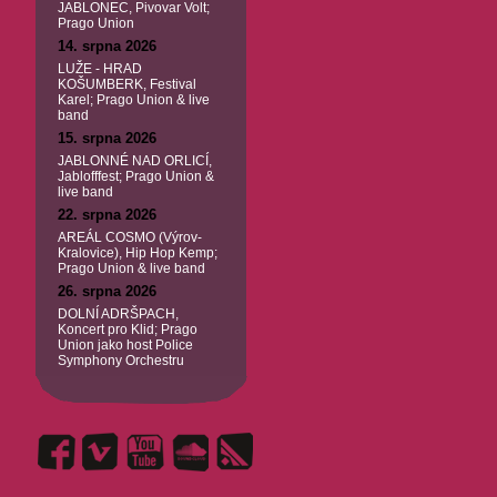
JABLONEC, Pivovar Volt;
Prago Union
14. srpna 2026
LUŽE - HRAD
KOŠUMBERK, Festival
Karel; Prago Union & live
band
15. srpna 2026
JABLONNÉ NAD ORLICÍ,
Jablofffest; Prago Union &
live band
22. srpna 2026
AREÁL COSMO (Výrov-
Kralovice), Hip Hop Kemp;
Prago Union & live band
26. srpna 2026
DOLNÍ ADRŠPACH,
Koncert pro Klid; Prago
Union jako host Police
Symphony Orchestru