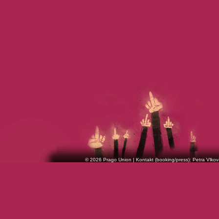
© 2026 Prago Union | Kontakt (booking/press): Petra Vlkov