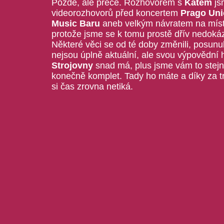
Pozdě, ale přece. Rozhovorem s
Katem
js
videorozhovorů před koncertem
Prago Uni
Music Baru
aneb velkým návratem na místo 
protože jsme se k tomu prostě dřív nedokáz
Některé věci se od té doby změnili, posunul
nejsou úplně aktuální, ale svou výpovědní
Strojovny
snad má, plus jsme vám to stejně 
konečně komplet. Tady ho máte a díky za tr
si čas zrovna netiká.