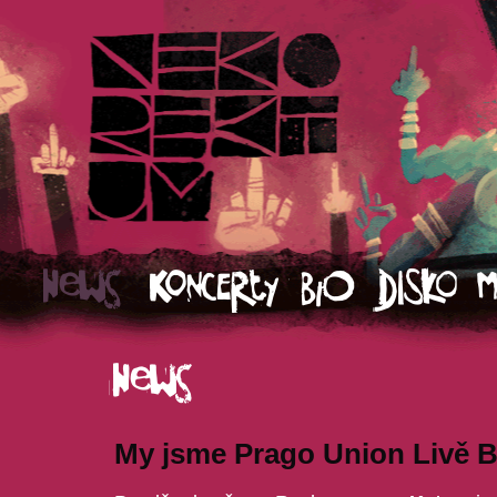
My jsme Prago Union Livě B