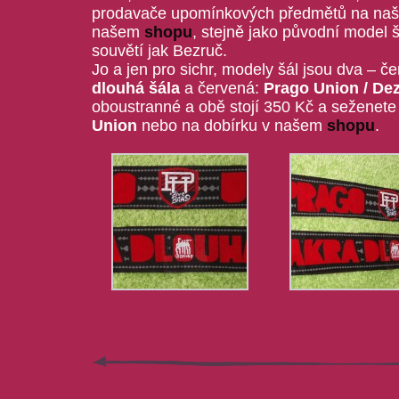
prodavače upomínkových předmětů na našic
našem
shopu
, stejně jako původní model 
souvětí jak Bezruč.
Jo a jen pro sichr, modely šál jsou dva – č
dlouhá šála
a červená:
Prago Union / De
oboustranné a obě stojí 350 Kč a seženet
Union
nebo na dobírku v našem
shopu
.