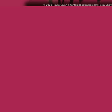
© 2026 Prago Union | Kontakt (booking/press): Petra Vlkov