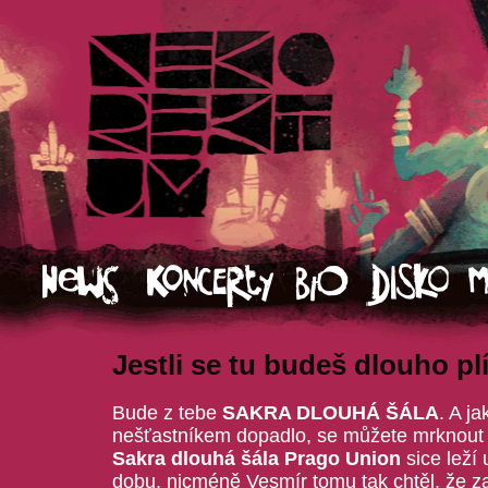
Jestli se tu budeš dlouho p
Bude z tebe
SAKRA DLOUHÁ ŠÁLA
. A ja
nešťastníkem dopadlo, se můžete mrknout 
Sakra dlouhá šála Prago Union
sice leží
dobu, nicméně Vesmír tomu tak chtěl, že za