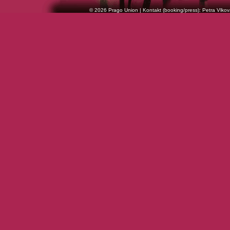
© 2026 Prago Union | Kontakt (booking/press): Petra Vlkov