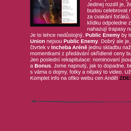
Jedinej rozdíl je, 
budou celebrovat 
za cvakání foťáků
klídku odpoledne 
nahazují trapasy na
Je to lehce nedůstojný.
Public Enemy
by t
Union
nejsou
Public Enemy
. Dobrý ale je
čtvrtek v
Incheba Aréně
jednu skladbu naž
momentkami z předávání okřídlené ceny bu
Jen poslední rekapitulace: nominovaní jso
a
Bonus
. Jsme napnutý, jak to dopadne, b
s váma o dojmy, fotky a nějaký to video. Už
Komplet info na ofiko webu cen Anděl
ZDE