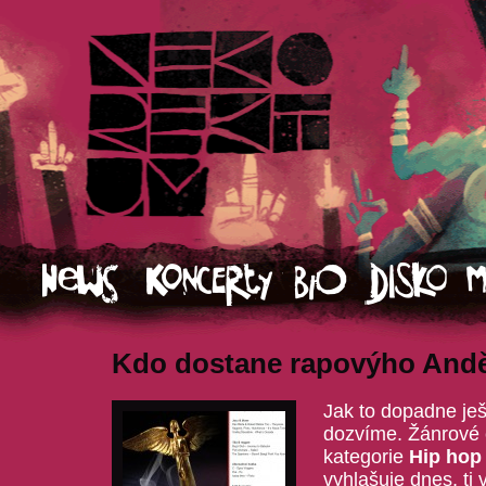
Kdo dostane rapovýho And
Jak to dopadne ješ
dozvíme. Žánrové
kategorie
Hip hop 
vyhlašuje dnes, tj 