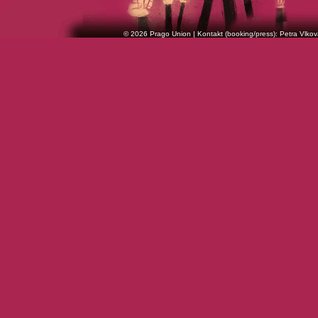
© 2026 Prago Union | Kontakt (booking/press): Petra Vlkov