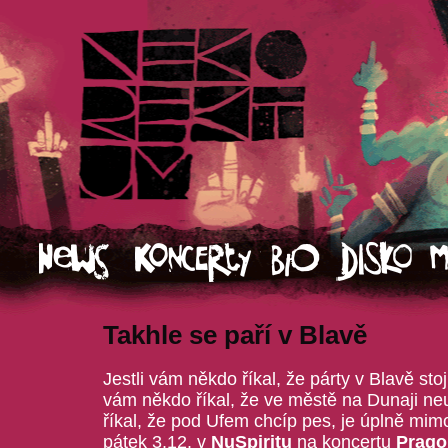
Takhle se paří v Blavě
Jestli vám někdo říkal, že párty v Blavě sto
vám někdo říkal, že ve městě na Dunaji neu
říkal, že pod Ufem chcíp pes, je úplně mi
pátek 3.12. v
NuSpiritu
na koncertu
Prago