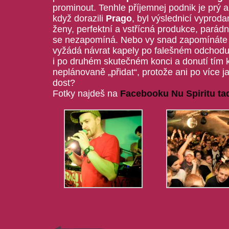
prominout. Tenhle příjemnej podnik je prý a
když dorazili
Prago
, byl výslednicí vyprod
ženy, perfektní a vstřícná produkce, parádn
se nezapomíná. Nebo vy snad zapomínáte n
vyžádá návrat kapely po falešném odchod
i po druhém skutečném konci a donutí tím 
neplánovaně „přidat“, protože ani po více
dost?
Fotky najdeš na
Facebooku Nu Spiritu ta