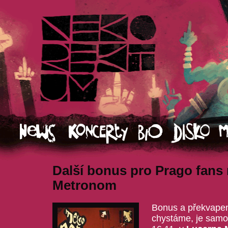
Další bonus pro Prago fans
Metronom
Bonus a překvapení
chystáme, je samot