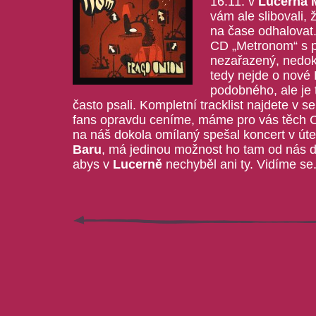
16.11. v
Lucerna 
vám ale slibovali, 
na čase odhalovat.
CD „Metronom“ s p
nezařazený, nedok
tedy nejde o nové
podobného, ale je t
často psali. Kompletní tracklist najdete v s
fans opravdu ceníme, máme pro vás těch C
na náš dokola omílaný spešal koncert v úte
Baru
, má jedinou možnost ho tam od nás 
abys v
Lucerně
nechyběl ani ty. Vidíme se