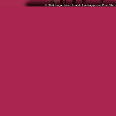
© 2026 Prago Union | Kontakt (booking/press): Petra Vlkov